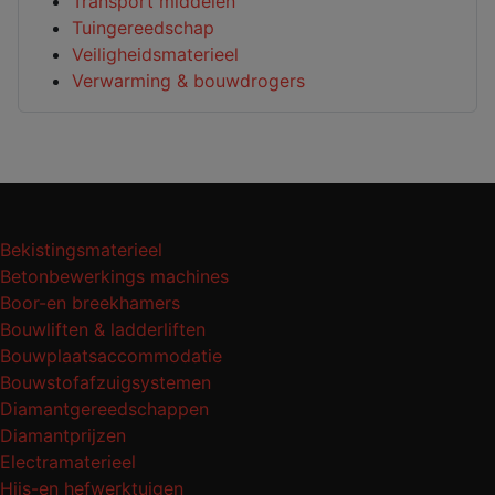
Transport middelen
Tuingereedschap
Veiligheidsmaterieel
Verwarming & bouwdrogers
Bekistingsmaterieel
Betonbewerkings machines
Boor-en breekhamers
Bouwliften & ladderliften
Bouwplaatsaccommodatie
Bouwstofafzuigsystemen
Diamantgereedschappen
Diamantprijzen
Electramaterieel
Hijs-en hefwerktuigen