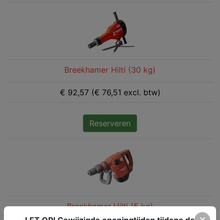
Breekhamer Hilti (30 kg)
€ 92,57 (€ 76,51 excl. btw)
Reserveren
Breekhamer Hilti (5 kg)
✕
LET OP! Gewijzigde openingtijden tijdens de