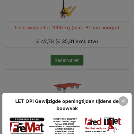
Palletwagen tot 1000 kg (max. 80 cm hoogte)
€ 42,73 (€ 35,31 excl. btw)
Reserveren
✕
LET OP! Gewijzigde openingtijden tijdens de
bouwvak
Plateau (100 kg) 40x30 cm
€ 7,12 (€ 5,89 excl. btw)