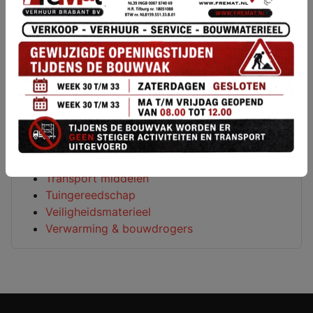
Meetapparatuur
Metaalbewerking
Metselgereedschap
Overige machines
Reinigings machines
Sanitair
Schilderen behangen & lijmen
Schuurmachines
Slijp-en freesmachines
Steigers ladders & klimmaterieel
Transport middelen
Tuingereedschap
Veiligheidsmaterieel
Verwarming & bouwdrogers