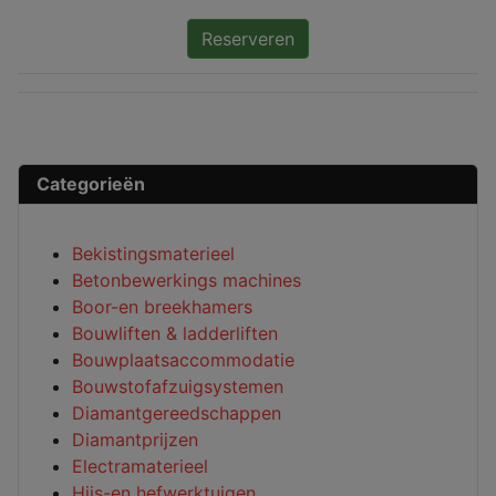
Reserveren
Categorieën
Bekistingsmaterieel
Betonbewerkings machines
Boor-en breekhamers
Bouwliften & ladderliften
Bouwplaatsaccommodatie
Bouwstofafzuigsystemen
Diamantgereedschappen
Diamantprijzen
Electramaterieel
Hijs-en hefwerktuigen