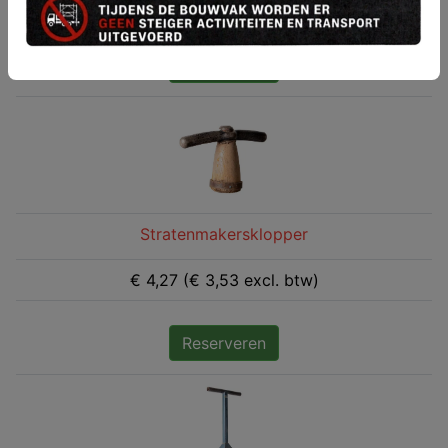
€ 4,27 (€ 3,53 excl. btw)
Reserveren
Stratenmakersklopper
€ 4,27 (€ 3,53 excl. btw)
Reserveren