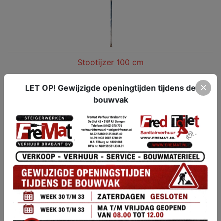
Stootijzer 100 cm
€ 2,85 (€ 2,35 excl. btw)
✕
LET OP! Gewijzigde openingtijden tijdens de
bouwvak
Reserveren
Stratenmakershamer