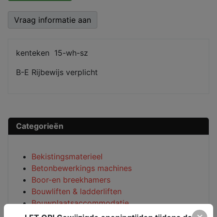
Vraag informatie aan
kenteken 15-wh-sz
B-E Rijbewijs verplicht
Categorieën
Bekistingsmaterieel
Betonbewerkings machines
Boor-en breekhamers
Bouwliften & ladderliften
Bouwplaatsaccommodatie
Bouwstofafzuigsystemen