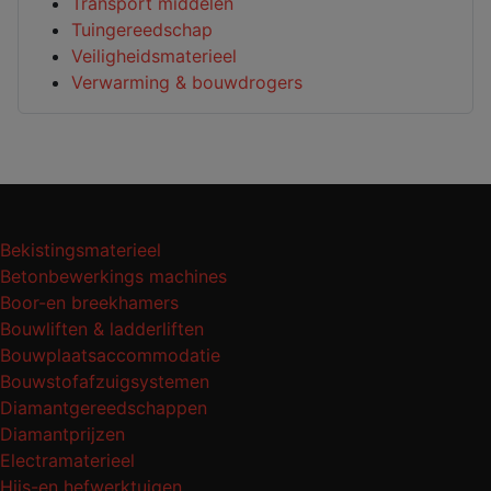
Transport middelen
Tuingereedschap
Veiligheidsmaterieel
Verwarming & bouwdrogers
Bekistingsmaterieel
Betonbewerkings machines
Boor-en breekhamers
Bouwliften & ladderliften
Bouwplaatsaccommodatie
Bouwstofafzuigsystemen
Diamantgereedschappen
Diamantprijzen
Electramaterieel
Hijs-en hefwerktuigen