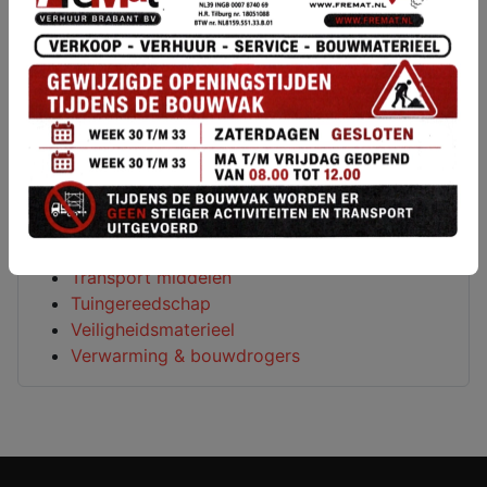
Meetapparatuur
Metaalbewerking
Metselgereedschap
Overige machines
Reinigings machines
Sanitair
Schilderen behangen & lijmen
Schuurmachines
Slijp-en freesmachines
Steigers ladders & klimmaterieel
Transport middelen
Tuingereedschap
Veiligheidsmaterieel
Verwarming & bouwdrogers